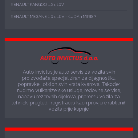
RENAULT KANGOO 1,2 i. 16V
RENAULT MEGANE 1,6 i. 16V – čUDAn MIRIS ?
Auto Invictus je auto servis za vozila svih
proizvođača specijaliziran za dijagnostiku,
popravke i otklon svih vrsta kvarova. Također
nudimo vulkanizerske usluge, redovne servise,
nabavu rezervnih dijelova, pripremu vozila za
tehnički pregled i registraciju kao i provjere rabljenih
vozila prije kupnje.