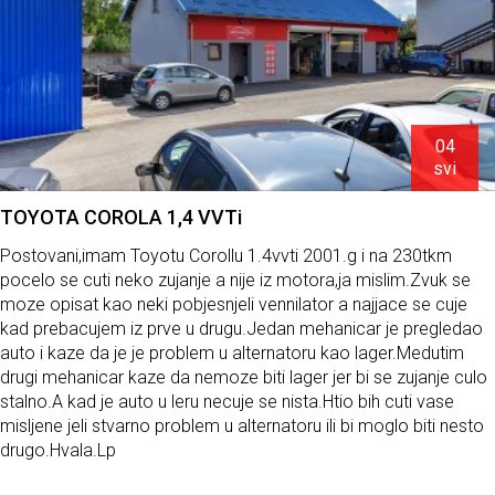
04
svi
TOYOTA COROLA 1,4 VVTi
Postovani,imam Toyotu Corollu 1.4vvti 2001.g i na 230tkm
pocelo se cuti neko zujanje a nije iz motora,ja mislim.Zvuk se
moze opisat kao neki pobjesnjeli vennilator a najjace se cuje
kad prebacujem iz prve u drugu.Jedan mehanicar je pregledao
auto i kaze da je je problem u alternatoru kao lager.Medutim
drugi mehanicar kaze da nemoze biti lager jer bi se zujanje culo
stalno.A kad je auto u leru necuje se nista.Htio bih cuti vase
misljene jeli stvarno problem u alternatoru ili bi moglo biti nesto
drugo.Hvala.Lp