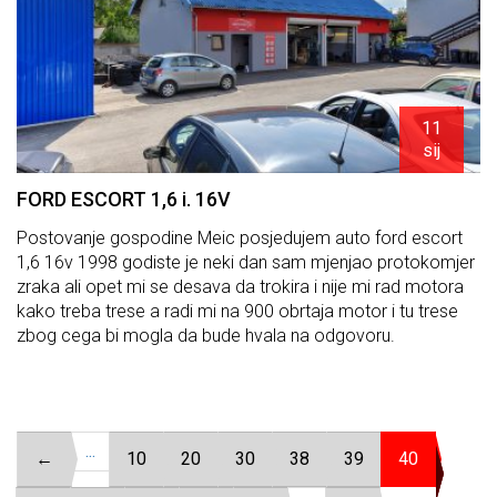
11
sij
FORD ESCORT 1,6 i. 16V
Postovanje gospodine Meic posjedujem auto ford escort
1,6 16v 1998 godiste je neki dan sam mjenjao protokomjer
zraka ali opet mi se desava da trokira i nije mi rad motora
kako treba trese a radi mi na 900 obrtaja motor i tu trese
zbog cega bi mogla da bude hvala na odgovoru.
...
←
10
20
30
38
39
40