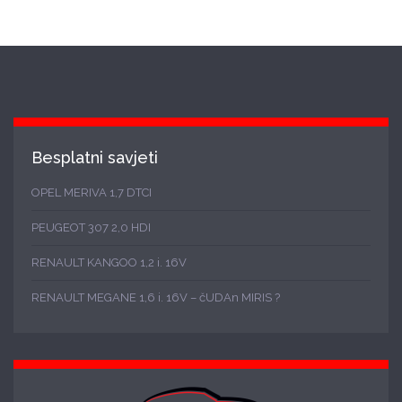
Besplatni savjeti
OPEL MERIVA 1,7 DTCI
PEUGEOT 307 2,0 HDI
RENAULT KANGOO 1,2 i. 16V
RENAULT MEGANE 1,6 i. 16V – čUDAn MIRIS ?