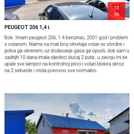
13
sij
PEUGEOT 206 1,4 i.
Bok. Imam peugeot 206, 1.4 benzinac, 2001 god i problem
s volanom. Naime na mali broj okretaja volan se stvrdne i
jedva ga okrenem, uz dodavanje gasa ga opusti, dok sam u
zadnjih 10 dana imala sljedeci slucaj 2 puta ; u zavoju mi se
upale sve lampicr na kontrolnoj ploci i volan blokira skroz
na 2 sekunde i onda ponovno sve normalno.