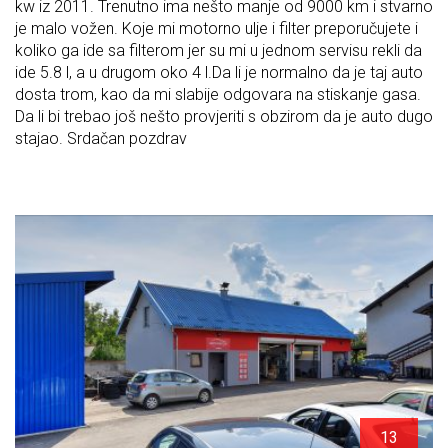
kw iz 2011. Trenutno ima nešto manje od 9000 km i stvarno
je malo vožen. Koje mi motorno ulje i filter preporučujete i
koliko ga ide sa filterom jer su mi u jednom servisu rekli da
ide 5.8 l, a u drugom oko 4 l.Da li je normalno da je taj auto
dosta trom, kao da mi slabije odgovara na stiskanje gasa.
Da li bi trebao još nešto provjeriti s obzirom da je auto dugo
stajao. Srdačan pozdrav
13