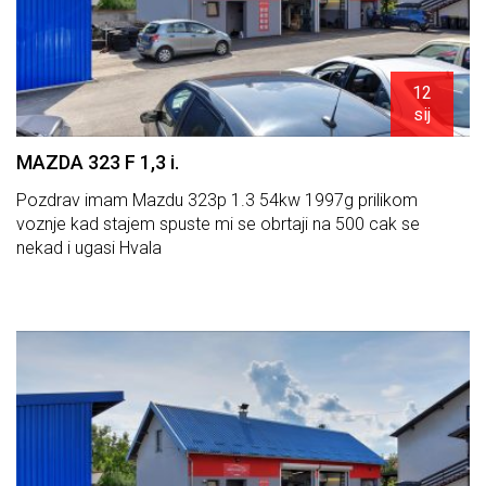
12
sij
MAZDA 323 F 1,3 i.
Pozdrav imam Mazdu 323p 1.3 54kw 1997g prilikom
voznje kad stajem spuste mi se obrtaji na 500 cak se
nekad i ugasi Hvala