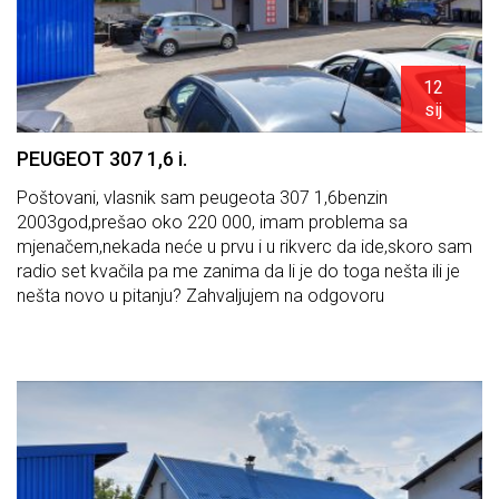
12
sij
PEUGEOT 307 1,6 i.
Poštovani, vlasnik sam peugeota 307 1,6benzin
2003god,prešao oko 220 000, imam problema sa
mjenačem,nekada neće u prvu i u rikverc da ide,skoro sam
radio set kvačila pa me zanima da li je do toga nešta ili je
nešta novo u pitanju? Zahvaljujem na odgovoru